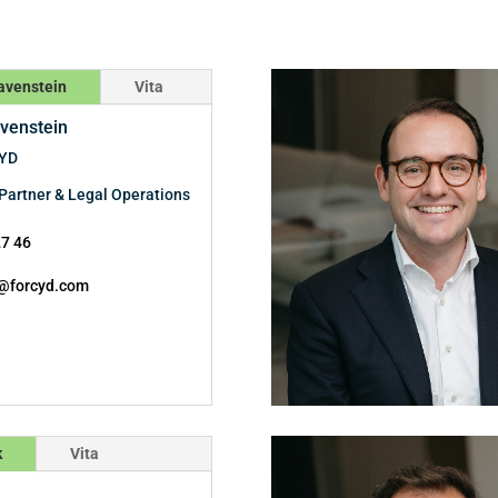
avenstein
Vita
venstein
CYD
Partner & Legal Operations
27 46
@forcyd.com
k
Vita