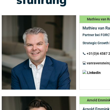
Mathieu van R
Mathieu van Ra
Partner bei FOR
Strategic Growth 
📞
+31(0)6 4587 
💻
vanravenstein
Linkedin
Arnold Emmin
Arnold Emmink