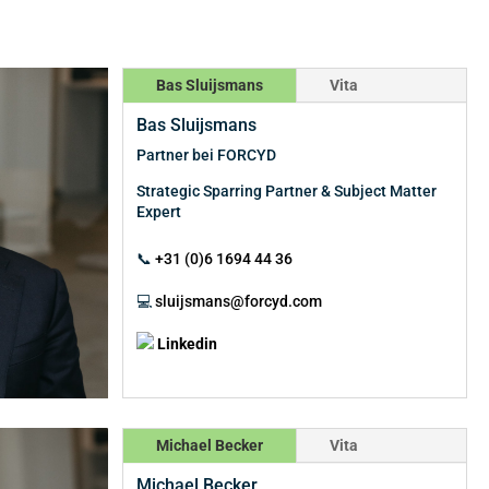
Bas Sluijsmans
Vita
Bas Sluijsmans
Partner bei FORCYD
Strategic Sparring Partner & Subject Matter
Expert
📞
+31 (0)6 1694 44 36
💻
sluijsmans@forcyd.com
Linkedin
Michael Becker
Vita
Michael Becker